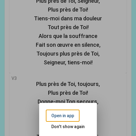
Plus près de Toi, Seigneur,
Plus près de Toi!
Tiens-moi dans ma douleur
Tout près de Toi!
Alors que la souffrance
Fait son œuvre en silence,
Toujours plus près de Toi,
Seigneur, tiens-moi!
V3
Plus près de Toi, toujours,
Plus près de Toi!
Donne-moi Ton secours,
Soutiens ma foi!
Open in app
Que Satan se déchaîne,
Don't show again
Ton amour me ramène