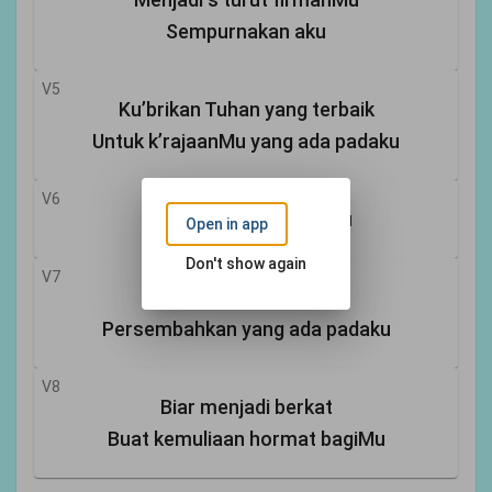
Sempurnakan aku
V5
Ku’brikan Tuhan yang terbaik
Untuk k’rajaanMu yang ada padaku
V6
Kan kuserahkan bagiMu
Open in app
Don't show again
V7
Layakkanku Tuhan
Persembahkan yang ada padaku
V8
Biar menjadi berkat
Buat kemuliaan hormat bagiMu