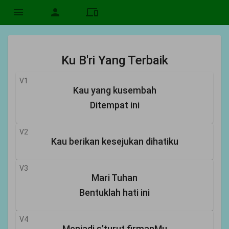
menu
person
devices
Ku B'ri Yang Terbaik
V1
Kau yang kusembah
Ditempat ini
V2
Kau berikan kesejukan dihatiku
V3
Mari Tuhan
Bentuklah hati ini
V4
Menjadi s’turut firmanMu