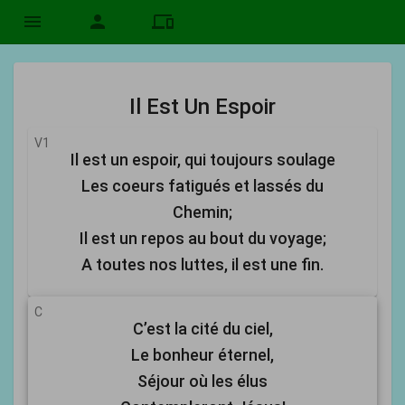
menu
person
devices
Il Est Un Espoir
V1
Il est un espoir, qui toujours soulage
Les coeurs fatigués et lassés du
Chemin;
Il est un repos au bout du voyage;
A toutes nos luttes, il est une fin.
C
C’est la cité du ciel,
Le bonheur éternel,
Séjour où les élus