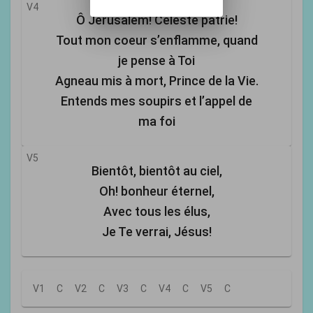
V4
Ô Jérusalem! Céleste patrie!
Tout mon coeur s’enflamme, quand
je pense à Toi
Agneau mis à mort, Prince de la Vie.
Entends mes soupirs et l’appel de
ma foi
V5
Bientôt, bientôt au ciel,
Oh! bonheur éternel,
Avec tous les élus,
Je Te verrai, Jésus!
V1
C
V2
C
V3
C
V4
C
V5
C