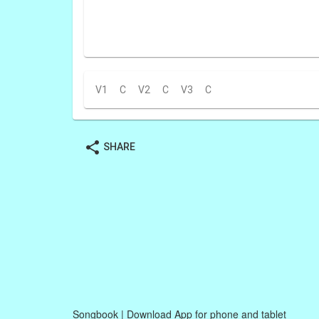
V1
C
V2
C
V3
C
share
SHARE
Songbook | Download App for phone and tablet