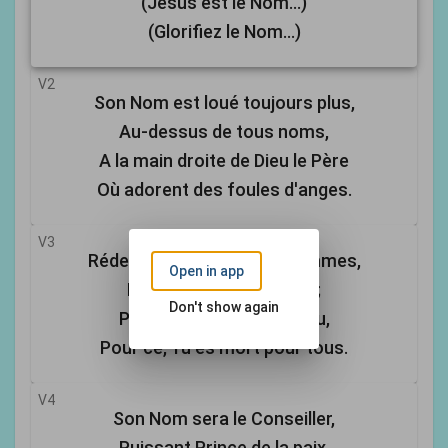
(Jésus est le Nom...)
(Glorifiez le Nom...)
V2
Son Nom est loué toujours plus,
Au-dessus de tous noms,
A la main droite de Dieu le Père
Où adorent des foules d'anges.
V3
Rédempteur et Ami des hommes,
Open in app
Hier, ruinés par la chute;
Don't show again
Plan du salut Tu as conçu,
Pour ce, Tu es mort pour tous.
V4
Son Nom sera le Conseiller,
Puissant Prince de la paix,