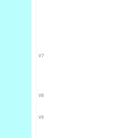
V7
V8
V9