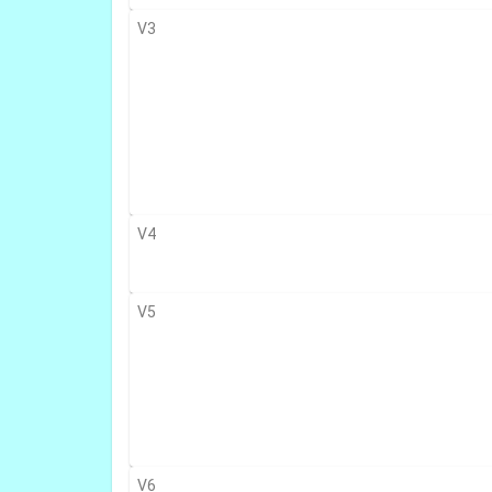
V3
V4
V5
V6