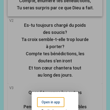
Compte, énumère tes bénédictions,
Tu seras surpris par ce que Dieu a fait.
V2
Es-tu toujours chargé du poids
des soucis?
Ta croix semble-t-elle trop lourde
à porter?
Compte tes bénédictions, les
doutes s'en iront
Et ton cœur chantera tout
au long des jours.
V3
Quand tu verras les autres
avec or et terre,
Open in app
Pense aux richesses ineffables