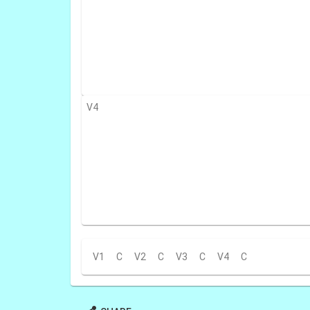
V4
V1
C
V2
C
V3
C
V4
C