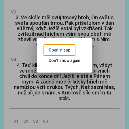
V3
3. Ve skále měl svůj tmavý hrob, On světlo
světa spoután tmou. Pak přišel zlom v den
vítězný, když Ježíš vstal byl vzkříšení. Tak
zvítězil nad hříchem vším svou obětí mě
zbavil vín. Vím On je můj a já jsem s Ním.
Kristova krev mi dává žít.
Open in app
V4
Don't show again
4. Teď klid a mír v svém srdci mám, vždyť
ve mně Kristus vládne sám. Od prvních
chvil do konce dní Ježíš je stále Pánem
mým. A žádná moc či lidský hřích mě
nemůžou vzít z rukou Tvých. Než zazní hlas,
než přijde k nám, v Kristově síle smím tu
stát.
V1
V2
V3
V4