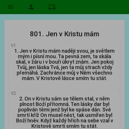
menu
person
devices
801. Jen v Kristu mám
V1
1. Jen v Kristu mám naději svou, je světlem
mým i písní mou. Ta pevná zem, ta skála
skal, v žáru i v bouři úkryt znám. Jen pokoj
Tvůj, jen láska Tvá, jen ta můj strach vždy
přemáhá. Zachránce můj v Něm všechno
mám. V Kristově lásce smím tu stát.
V2
2. On v Kristu sám se tělem stal, v něm
plnost Boží přítomná. Ten lásky dar byl
popliván těmi jenž byl ke spáse dán. Své
smrtí kříž On musel nést, tak usmířen byl
Boží hněv. Když každý hřích na sebe vzal v
Kristově smrti smím tu stát.