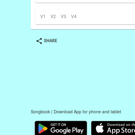
V1
V2
V3
V4
share
SHARE
Songbook | Download App for phone and tablet