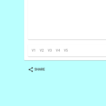
V1
V2
V3
V4
V5
share
SHARE