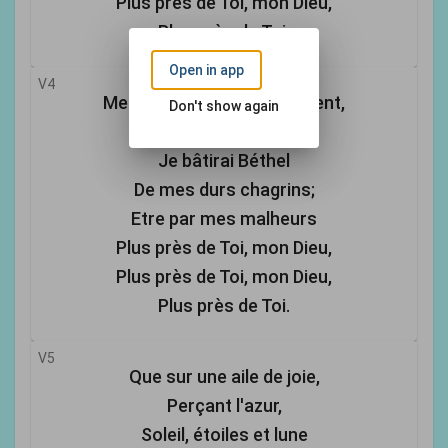
Plus près de Toi, mon Dieu,
Plus près de Toi.
Open in app
V4
Mes pensées de veille brillent,
Don't show again
Par Ta louange,
Je bâtirai Béthel
De mes durs chagrins;
Etre par mes malheurs
Plus près de Toi, mon Dieu,
Plus près de Toi, mon Dieu,
Plus près de Toi.
V5
Que sur une aile de joie,
Perçant l'azur,
Soleil, étoiles et lune