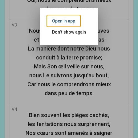
dans peu de temps.
Open in app
V3
Nous avons partout d' épreuves
Don't show again
et nous ne comprenons pas
La manière dont notre Dieu nous
conduit à la terre promise;
Mais Son œil veille sur nous,
nous Le suivrons jusqu'au bout,
Car nous le comprendrons mieux
dans peu de temps.
V4
Bien souvent les pièges cachés,
les tentations nous surprennent,
Nos cœurs sont amenés à saigner