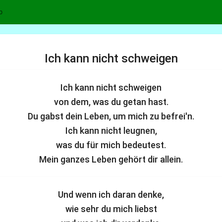
p
Ich kann nicht schweigen
Ich kann nicht schweigen
von dem, was du getan hast.
Du gabst dein Leben, um mich zu befrei'n.
Ich kann nicht leugnen,
was du für mich bedeutest.
Mein ganzes Leben gehört dir allein.
Und wenn ich daran denke,
wie sehr du mich liebst