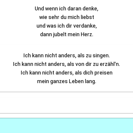
Und wenn ich daran denke,
wie sehr du mich liebst
und was ich dir verdanke,
dann jubelt mein Herz.
Ich kann nicht anders, als zu singen.
Ich kann nicht anders, als von dir zu erzähl'n.
Ich kann nicht anders, als dich preisen
mein ganzes Leben lang.