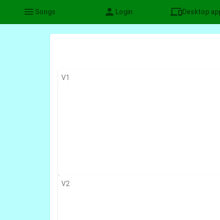
menu
person
devices
Songs
Login
Desktop ap
V1
V2