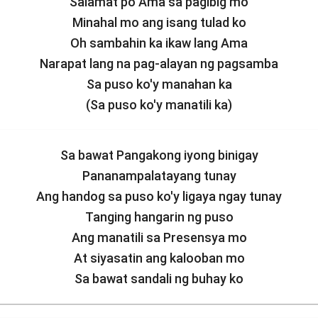
Salamat po Ama sa pagibig mo
Minahal mo ang isang tulad ko
Oh sambahin ka ikaw lang Ama
Narapat lang na pag-alayan ng pagsamba
Sa puso ko'y manahan ka
(Sa puso ko'y manatili ka)
Sa bawat Pangakong iyong binigay
Pananampalatayang tunay
Ang handog sa puso ko'y ligaya ngay tunay
Tanging hangarin ng puso
Ang manatili sa Presensya mo
At siyasatin ang kalooban mo
Sa bawat sandali ng buhay ko