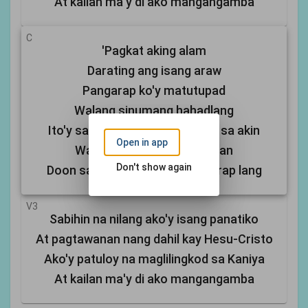
At kailan ma'y di ako mangangamba
C
'Pagkat aking alam
Darating ang isang araw
Pangarap ko'y matutupad
Walang sinumang hahadlang
Ito'y sadyang ibinigay ni Hesus sa akin
Open in app
Walang hanggang kasiyahan
Don't show again
Doon sa kalangitan at di pangarap lang
V3
Sabihin na nilang ako'y isang panatiko
At pagtawanan nang dahil kay Hesu-Cristo
Ako'y patuloy na maglilingkod sa Kaniya
At kailan ma'y di ako mangangamba