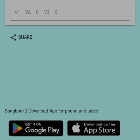
V1
V2
C
V3
C
share
SHARE
Songbook | Download App for phone and tablet