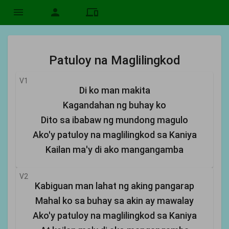
menu
person
devices
Patuloy na Maglilingkod
V1
Di ko man makita
Kagandahan ng buhay ko
Dito sa ibabaw ng mundong magulo
Ako'y patuloy na maglilingkod sa Kaniya
Kailan ma'y di ako mangangamba
V2
Kabiguan man lahat ng aking pangarap
Mahal ko sa buhay sa akin ay mawalay
Ako'y patuloy na maglilingkod sa Kaniya