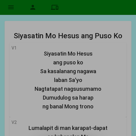
menu
person
devices
Siyasatin Mo Hesus ang Puso Ko
V1
Siyasatin Mo Hesus
ang puso ko
Sa kasalanang nagawa
laban Sa'yo
Nagtatapat nagsusumamo
Dumudulog sa harap
ng banal Mong trono
V2
Lumalapit di man karapat-dapat