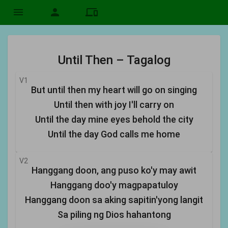
menu
person
devices
Until Then – Tagalog
V1
But until then my heart will go on singing
Until then with joy I'll carry on
Until the day mine eyes behold the city
Until the day God calls me home
V2
Hanggang doon, ang puso ko'y may awit
Hanggang doo'y magpapatuloy
Hanggang doon sa aking sapitin'yong langit
Sa piling ng Dios hahantong