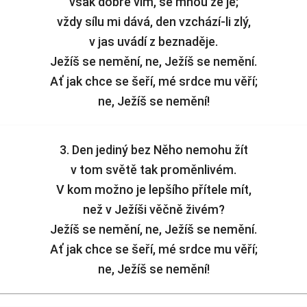
však dobře vím, se mnou že je;
vždy sílu mi dává, den vzchází-li zlý,
v jas uvádí z beznaděje.
Ježíš se nemění, ne, Ježíš se nemění.
Ať jak chce se šeří, mé srdce mu věří;
ne, Ježíš se nemění!
3. Den jediný bez Něho nemohu žít
v tom světě tak proměnlivém.
V kom možno je lepšího přítele mít,
než v Ježíši věčně živém?
Ježíš se nemění, ne, Ježíš se nemění.
Ať jak chce se šeří, mé srdce mu věří;
ne, Ježíš se nemění!