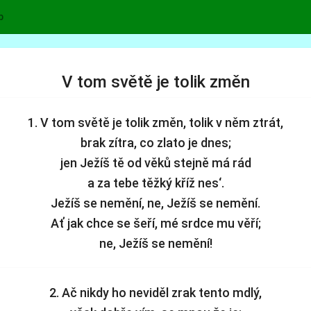
p
V tom světě je tolik změn
1. V tom světě je tolik změn, tolik v něm ztrát,
brak zítra, co zlato je dnes;
jen Ježíš tě od věků stejně má rád
a za tebe těžký kříž nes‘.
Ježíš se nemění, ne, Ježíš se nemění.
Ať jak chce se šeří, mé srdce mu věří;
ne, Ježíš se nemění!
2. Ač nikdy ho neviděl zrak tento mdlý,