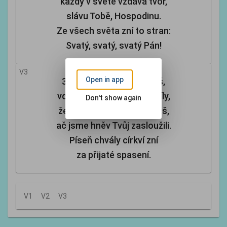
každý v světě vzdává tvor,
slávu Tobě, Hospodinu.
Ze všech světa zní to stran:
Svatý, svatý, svatý Pán!
V3
Open in app
3. Chválíme Tě, Bože náš,
vděčně, vroucně, z celé síly,
Don't show again
že TY, velký, k nám se znáš,
ač jsme hněv Tvůj zasloužili.
Píseň chvály církví zní
za přijaté spasení.
V1
V2
V3