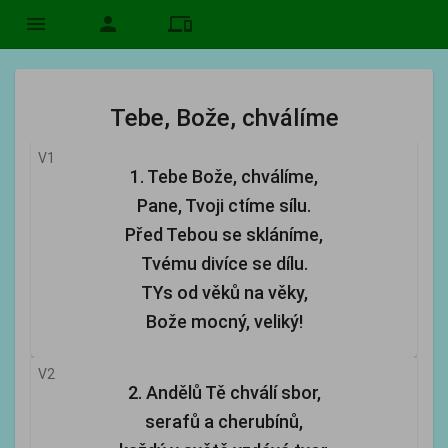
menu
person
devices
Tebe, Bože, chválíme
V1
1. Tebe Bože, chválíme,
Pane, Tvoji ctíme sílu.
Před Tebou se skláníme,
Tvému divíce se dílu.
TYs od věků na věky,
Bože mocný, veliký!
V2
2. Andělů Tě chválí sbor,
serafů a cherubínů,