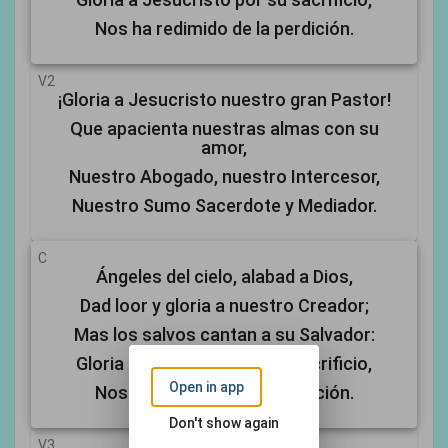
Nos ha redimido de la perdición.
V2
¡Gloria a Jesucristo nuestro gran Pastor!
Que apacienta nuestras almas con su
amor,
Nuestro Abogado, nuestro Intercesor,
Nuestro Sumo Sacerdote y Mediador.
C
Ángeles del cielo, alabad a Dios,
Dad loor y gloria a nuestro Creador;
Mas los salvos cantan a su Salvador:
Gloria a Jesucristo por su sacrificio,
Open in app
Nos ha redimido de la perdición.
Don't show again
V3