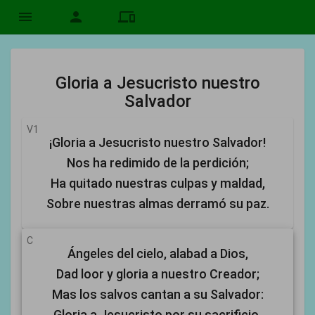
menu
person
devices
Gloria a Jesucristo nuestro
Salvador
V1
¡Gloria a Jesucristo nuestro Salvador!
Nos ha redimido de la perdición;
Ha quitado nuestras culpas y maldad,
Sobre nuestras almas derramó su paz.
C
Ángeles del cielo, alabad a Dios,
Dad loor y gloria a nuestro Creador;
Mas los salvos cantan a su Salvador:
Gloria a Jesucristo por su sacrificio,