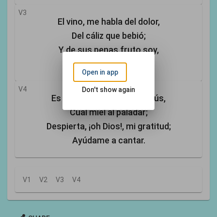
V3
El vino, me habla del dolor,
Del cáliz que bebió;
Y de sus penas fruto soy,
Su sangre me lavó.
Open in app
V4
Don't show again
Es dulce el nombre de Jesús,
Cual miel al paladar;
Despierta, ¡oh Dios!, mi gratitud;
Ayúdame a cantar.
V1
V2
V3
V4