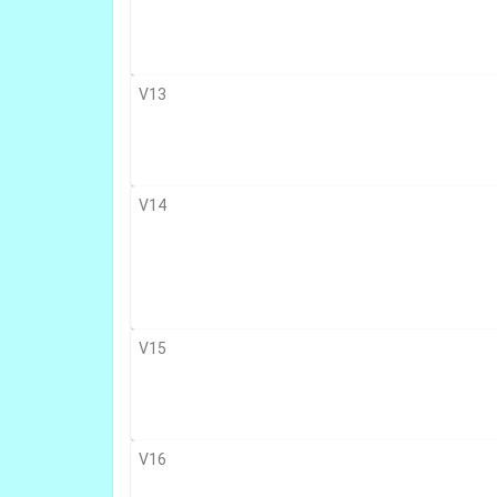
V13
V14
V15
V16