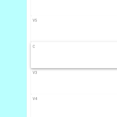
V5
C
V3
V4