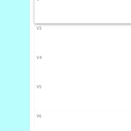
V3
V4
V5
V6