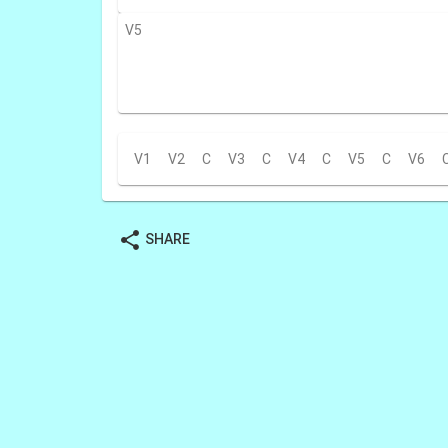
V5
V1
V2
C
V3
C
V4
C
V5
C
V6
share
SHARE