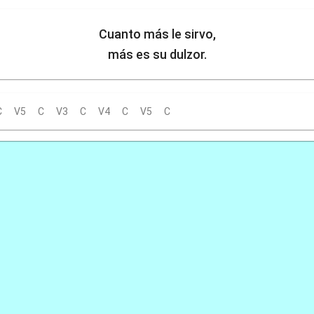
Cuanto más le sirvo,
más es su dulzor.
C
V5
C
V3
C
V4
C
V5
C