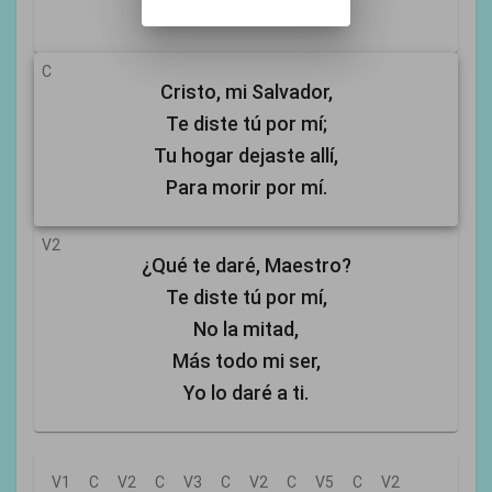
Serán tuyos, oh Señor.
C
Cristo, mi Salvador,
Te diste tú por mí;
Tu hogar dejaste allí,
Para morir por mí.
V2
¿Qué te daré, Maestro?
Te diste tú por mí,
No la mitad,
Más todo mi ser,
Yo lo daré a ti.
V1
C
V2
C
V3
C
V2
C
V5
C
V2