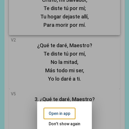
Te diste tú por mí;
Tu hogar dejaste allí,
Para morir por mí.
V2
¿Qué te daré, Maestro?
Te diste tú por mí,
No la mitad,
Más todo mi ser,
Yo lo daré a ti.
V5
3. ¿Qué te daré, Maestro?
Divino donador.
Open in app
Tiempo y vigor,
Talento y ardor
Don't show again