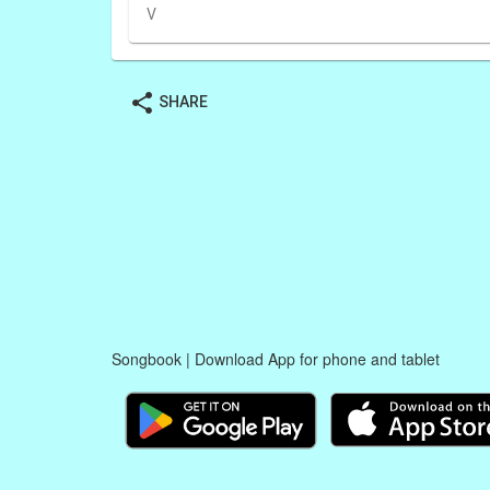
V
share
SHARE
Songbook | Download App for phone and tablet