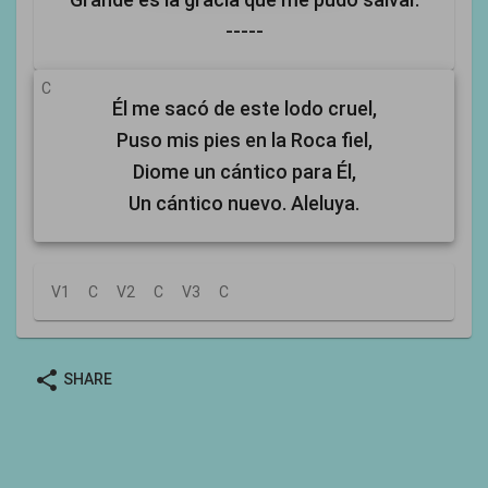
-----
C
Él me sacó de este lodo cruel,
Puso mis pies en la Roca fiel,
Diome un cántico para Él,
Un cántico nuevo. Aleluya.
V1
C
V2
C
V3
C
share
SHARE