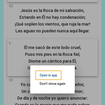
V2
Jesús es la Roca de mi salvación,
Estando en Él no hay condenación;
¡Qué soplen los vientos, que ruja la mar!
Las aguas no pueden nunca aquí llegar.
C
Él me sacó de este lodo cruel,
Puso mis pies en la Roca fiel,
Diome un cántico para Él,
Un cántico nuevo. Aleluya.
Open in app
V3
Don't show again
Yo canto ahora a Jesús mi Señor,
Un cántico lleno de gozo y amor;
De día y de noche yo quiero anunciar:
Grande es la gracia que me pudo salvar.