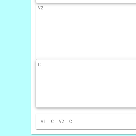
V2
C
V1
C
V2
C