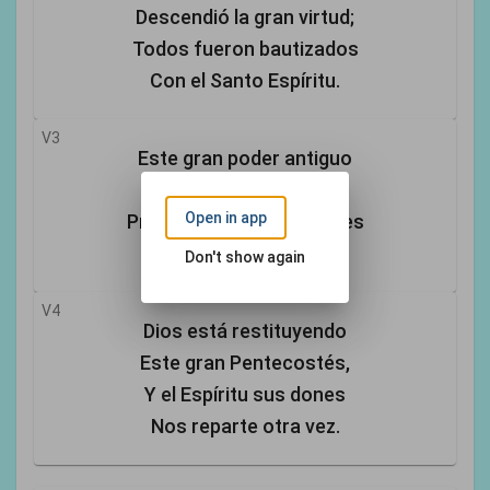
Descendió la gran virtud;
Todos fueron bautizados
Con el Santo Espíritu.
V3
Este gran poder antiguo
Es del fiel, celeste don;
Open in app
Prometido a los creyentes
De humilde corazón.
Don't show again
V4
Dios está restituyendo
Este gran Pentecostés,
Y el Espíritu sus dones
Nos reparte otra vez.