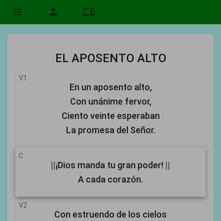
menu
person
devices
EL APOSENTO ALTO
V1
En un aposento alto,
Con unánime fervor,
Ciento veinte esperaban
La promesa del Señor.
C
||¡Dios manda tu gran poder! ||
A cada corazón.
V2
Con estruendo de los cielos