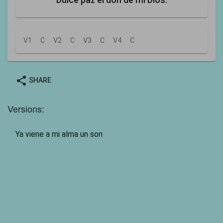
V1
C
V2
C
V3
C
V4
C
share
SHARE
Versions:
Ya viene a mi alma un son