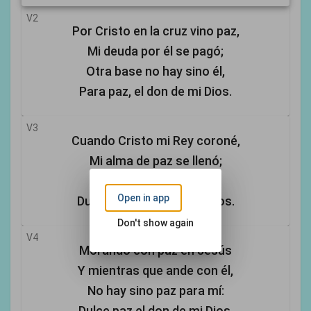
V2
Por Cristo en la cruz vino paz,
Mi deuda por él se pagó;
Otra base no hay sino él,
Para paz, el don de mi Dios.
V3
Cuando Cristo mi Rey coroné,
Mi alma de paz se llenó;
En él mi don rico hallé,
Open in app
Dulce paz, el don de mi Dios.
Don't show again
V4
Morando con paz en Jesús
Y mientras que ande con él,
No hay sino paz para mí:
Dulce paz el don de mi Dios.