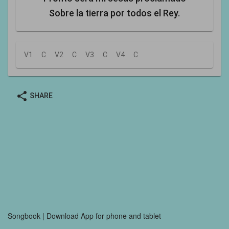
Sobre la tierra por todos el Rey.
V1
C
V2
C
V3
C
V4
C
share
SHARE
Songbook | Download App for phone and tablet