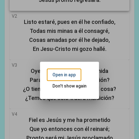
V2
Listo estaré, pues en él he confiado,
Todas mis minas a él consagré,
Cosas amadas por él he dejado,
En Jesu-Cristo mi gozo hallé.
V3
Oye, mi amigo, ¿será su venida
Open in app
Para tu ser una gran bendición?
Don't show again
¿O tiemblas tú al pensar en tal cosa?
¿Temes que sólo traerá maldición?
V4
Fiel es Jesús y me ha prometido
Que yo entonces con él reinaré;
Pronto será mi Jesús proclamado