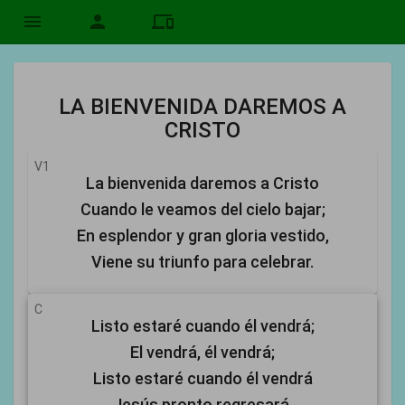
menu
person
devices
LA BIENVENIDA DAREMOS A
CRISTO
V1
La bienvenida daremos a Cristo
Cuando le veamos del cielo bajar;
En esplendor y gran gloria vestido,
Viene su triunfo para celebrar.
C
Listo estaré cuando él vendrá;
El vendrá, él vendrá;
Listo estaré cuando él vendrá
Jesús pronto regresará.