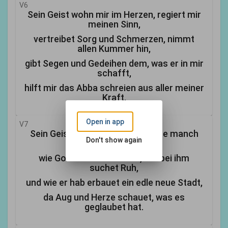
V6
Sein Geist wohn mir im Herzen, regiert mir
meinen Sinn,
vertreibet Sorg und Schmerzen, nimmt
allen Kummer hin,
gibt Segen und Gedeihen dem, was er in mir
schafft,
hilft mir das Abba schreien aus aller meiner
Kraft.
Open in app
V7
Sein Geist spricht meinem Geiste manch
Don't show again
süßes Trostwort zu,
wie Gott dem Hilfe leiste, der bei ihm
suchet Ruh,
und wie er hab erbauet ein edle neue Stadt,
da Aug und Herze schauet, was es
geglaubet hat.