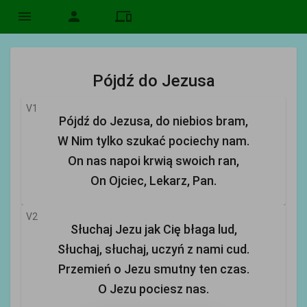
menu
person
devices
Pójdź do Jezusa
V1
Pójdź do Jezusa, do niebios bram,
W Nim tylko szukać pociechy nam.
On nas napoi krwią swoich ran,
On Ojciec, Lekarz, Pan.
V2
Słuchaj Jezu jak Cię błaga lud,
Słuchaj, słuchaj, uczyń z nami cud.
Przemień o Jezu smutny ten czas.
O Jezu pociesz nas.