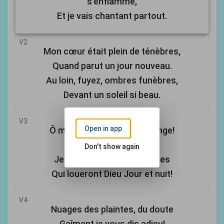
s'enflamme,
Et je vais chantant partout.
V2
Mon cœur était plein de ténèbres,
Quand parut un jour nouveau.
Au loin, fuyez, ombres funèbres,
Devant un soleil si beau.
V3
Open in app
Ô mon âme, éclate en louange!
Pour toi le soleil a lui;
Don't show again
Je serai parmi les phalanges
Qui loueront Dieu Jour et nuit!
V4
Nuages des plaintes, du doute
Gaîment je vous dis adieu!