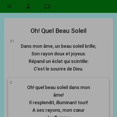
menu
person
devices
Oh! Quel Beau Soleil
V1
Dans mon âme, un beau soleil brille;
Son rayon doux et joyeux.
Répand un éclat qui scintille:
C'est le sourire de Dieu.
C
Oh! quel beau soleil dans mon
âme!
Il resplendit, illuminant tout!
A ses rayons, mon cœur