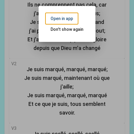
Ils ne comprennent pas cela, car
j'avais des plans là-dessus;
Open in app
Je sais ce que j'ai laissé quand
Don't show again
j'ai promis d'aller jusqu'au bout;
Et j'ai eu beaucoup plus de gloire
depuis que Dieu m'a changé
V2
Je suis marqué, marqué, marqué;
Je suis marqué, maintenant où que
j'aille;
Je suis marqué, marqué, marqué
Et ce que je suis, tous semblent
savoir.
V3
Je suis scellé, scellé, scellé,