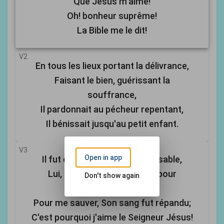
Que Jésus m'aime!
Oh! bonheur suprême!
La Bible me le dit!
V2
En tous les lieux portant la délivrance,
Faisant le bien, guérissant la
souffrance,
Il pardonnait au pécheur repentant,
Il bénissait jusqu'au petit enfant.
V3
Open in app
Il fut cloué sur la croix méprisable,
Lui, Juste et Saint, mourut pour
Don't show again
moi coupable.
Pour me sauver, Son sang fut répandu;
C'est pourquoi j'aime le Seigneur Jésus!