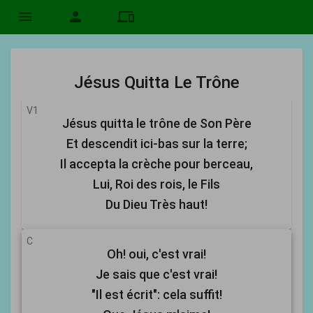
menu
person
devices
Jésus Quitta Le Trône
V1
Jésus quitta le trône de Son Père
Et descendit ici-bas sur la terre;
Il accepta la crèche pour berceau,
Lui, Roi des rois, le Fils
Du Dieu Très haut!
C
Oh! oui, c'est vrai!
Je sais que c'est vrai!
"Il est écrit": cela suffit!