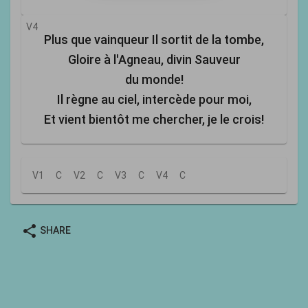
V4
Plus que vainqueur Il sortit de la tombe,
Gloire à l'Agneau, divin Sauveur
du monde!
Il règne au ciel, intercède pour moi,
Et vient bientôt me chercher, je le crois!
V1
C
V2
C
V3
C
V4
C
share
SHARE