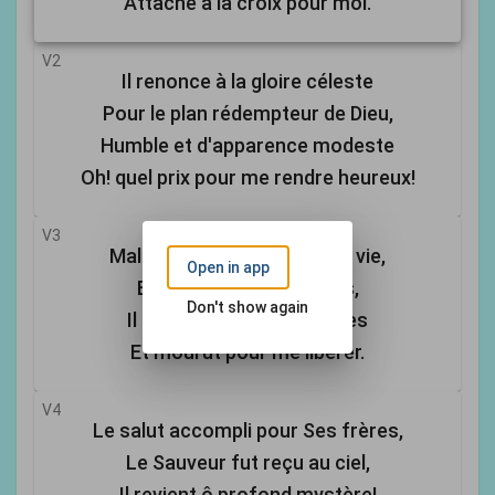
Attaché à la croix pour moi.
V2
Il renonce à la gloire céleste
Pour le plan rédempteur de Dieu,
Humble et d'apparence modeste
Oh! quel prix pour me rendre heureux!
V3
Maltraité pour mon indigne vie,
Open in app
Brisé pour mes iniquités,
Don't show again
Il prit sur Lui mes maladies
Et mourut pour me libérer.
V4
Le salut accompli pour Ses frères,
Le Sauveur fut reçu au ciel,
Il revient ô profond mystère!