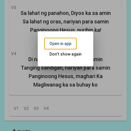
V3
Sa lahat ng panahon, Diyos ka sa amin
Sa lahat ng oras, nariyan para samin
Panginoong Hesus, purihin ka!
Dakilain Ka sa buhay ko
Open in app
V4
Don't show again
Di nagbabago, Diyos ka sa amin
Tanging sandigan, nariyan para samin
Panginoong Hesus, maghari Ka
Magliwanag ka sa buhay ko
V1
V2
V3
V4