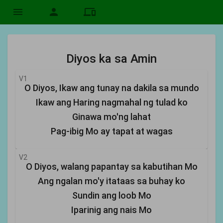
menu
person
devices
Diyos ka sa Amin
V1
O Diyos, Ikaw ang tunay na dakila sa mundo
Ikaw ang Haring nagmahal ng tulad ko
Ginawa mo'ng lahat
Pag-ibig Mo ay tapat at wagas
V2
O Diyos, walang papantay sa kabutihan Mo
Ang ngalan mo'y itataas sa buhay ko
Sundin ang loob Mo
Iparinig ang nais Mo