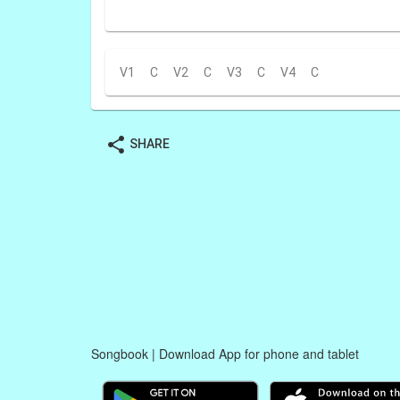
V1
C
V2
C
V3
C
V4
C
share
SHARE
Songbook | Download App for phone and tablet