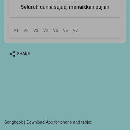
Seluruh dunia sujud, menaikkan pujian
V1
V2
V3
V4
V5
V6
V7
share
SHARE
Songbook | Download App for phone and tablet