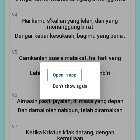
V4
Hai kamu s'kalian yang lelah, dan yang
menanggung b'rat
Dengar kabar kesukaan, bagimu yang penat
V5
Camkanlah suara malaikat, hai hati yang
rawan
Lahirlah sudah Almasih, pemb'ri
Open in app
pengharapan
Don't show again
V6
Almasih pasti jayalah, di masa yang depan
Dan damai oleh nabipun, telah diramalkan
V7
Ketika Kristus k'lak datang, dengan
kemuliaan