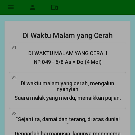
menu
person
devices
Di Waktu Malam yang Cerah
V1
DI WAKTU MALAM YANG CERAH
NP. 049 - 6/8 As = Do (4 Mol)
V2
Di waktu malam yang cerah, mengalun
nyanyian
Suara malak yang merdu, menaikkan pujian,
V3
“Sejaht'ra, damai dan terang, di atas dunia!
”
Dengarlah hai manusia, lagunya menggema