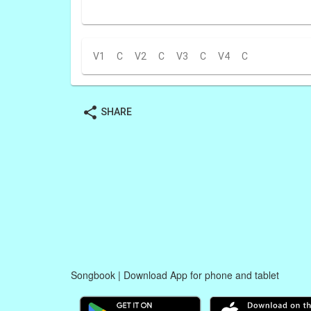
V1
C
V2
C
V3
C
V4
C
share
SHARE
Songbook | Download App for phone and tablet