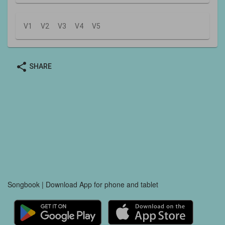
V1
V2
V3
V4
V5
share
SHARE
Songbook | Download App for phone and tablet