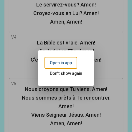
Le servirez-vous? Amen!
Croyez-vous en Lui? Amen!
Amen, Amen!
V4
La Bible est vraie. Amen!
J’ai la foi en Elle. Amen!
C’est la Parole de Dieu. Amen!
Open in app
Amen, Amen!
Don't show again
V5
Nous croyons que Tu viens. Amen!
Nous sommes prêts à Te rencontrer.
Amen!
Viens Seigneur Jésus. Amen!
Amen, Amen!