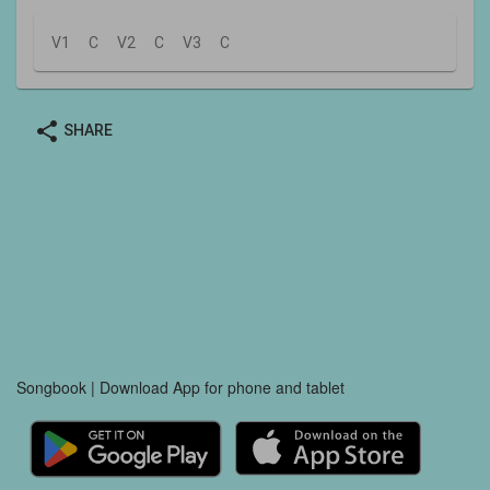
V1
C
V2
C
V3
C
share
SHARE
Songbook | Download App for phone and tablet