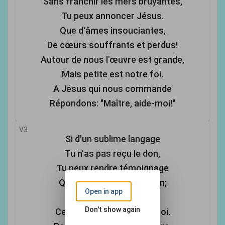
Sans franchir les mers bruyantes,
Tu peux annoncer Jésus.
Que d'âmes insouciantes,
De cœurs souffrants et perdus!
Autour de nous l'œuvre est grande,
Mais petite est notre foi.
A Jésus qui nous commande
Répondons: "Maître, aide-moi!"
V3
Si d'un sublime langage
Tu n'as pas reçu le don,
Tu peux rendre témoignage
Qu'en Jésus est le pardon;
Open in app
A ton frère tu peux dire
Don't show again
Ce que Christ a fait pour toi.