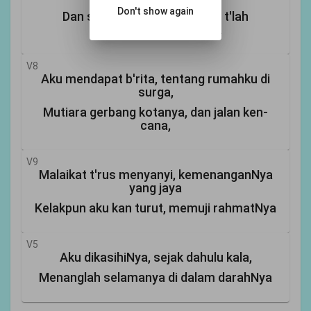
Don't show again
Dan sungguhlah ajaib, Yesus t'lah
memb'rikan rahmatNya
V8
Aku mendapat b'rita, tentang rumahku di
surga,
Mutiara gerbang kotanya, dan jalan ken-
cana,
V9
Malaikat t'rus menyanyi, kemenanganNya
yang jaya
Kelakpun aku kan turut, memuji rahmatNya
V5
Aku dikasihiNya, sejak dahulu kala,
Menanglah selamanya di dalam darahNya