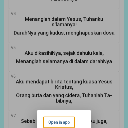
V4
Menanglah dalam Yesus, Tuhanku
s'lamanya!
DarahNya yang kudus, menghapuskan dosa
V5
Aku dikasihiNya, sejak dahulu kala,
Menanglah selamanya di dalam darahNya
V6
Aku mendapat b'rita tentang kuasa Yesus
Kristus,
Orang buta dan yang cidera, Tuhanlah Ta-
bibnya,
V7
Sebab itu kumohon: ”Tolong aku juga,
Open in app
Yesus! ”