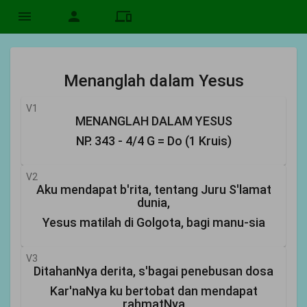
menu
person
devices
Menanglah dalam Yesus
V1
MENANGLAH DALAM YESUS
NP. 343 - 4/4 G = Do (1 Kruis)
V2
Aku mendapat b'rita, tentang Juru S'lamat
dunia,
Yesus matilah di Golgota, bagi manu-sia
V3
DitahanNya derita, s'bagai penebusan dosa
Kar'naNya ku bertobat dan mendapat
rahmatNya