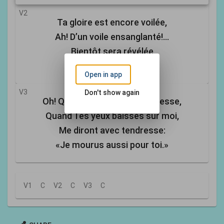
V2
Ta gloire est encore voilée,
Ah! D’un voile ensanglanté!...
Bientôt sera révélée
Ton ineffable beauté!
Open in app
V3
Don't show again
Oh! Quels transports d’allégresse,
Quand Tes yeux baissés sur moi,
Me diront avec tendresse:
«Je mourus aussi pour toi.»
V1
C
V2
C
V3
C