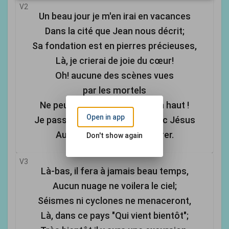
V2
Un beau jour je m'en irai en vacances
Dans la cité que Jean nous décrit;
Sa fondation est en pierres précieuses,
Là, je crierai de joie du cœur!
Oh! aucune des scènes vues
par les mortels
Ne peut égaler les gloires d'en haut !
Open in app
Je passerai mes vacances avec Jésus
Au lieu qu'Il est allé préparer.
Don't show again
V3
Là-bas, il fera à jamais beau temps,
Aucun nuage ne voilera le ciel;
Séismes ni cyclones ne menaceront,
Là, dans ce pays "Qui vient bientôt";