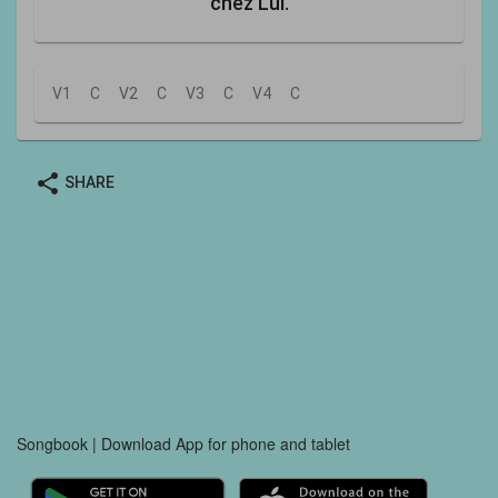
chez Lui.
V1
C
V2
C
V3
C
V4
C
share
SHARE
Songbook | Download App for phone and tablet