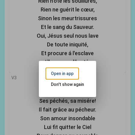
Rien n'őte les souillures,
Rien ne guérit le cœur,
Sinon les meurtrissures
Et le sang du Sauveur.
Oui, Jésus seul nous lave
De toute iniquité,
Et procure á l'esclave
L'heureuse liberté.
Open in app
V3
Oh! que toute la terre
Don't show again
Apporte á ce Sauveur
Ses péchés, sa misére!
Il fait grâce au pécheur.
Son amour insondable
Lui fit quitter le Ciel