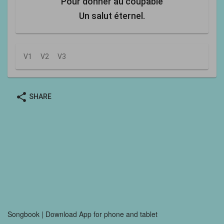
Pour donner au coupable
Un salut éternel.
V1
V2
V3
share
SHARE
Songbook | Download App for phone and tablet