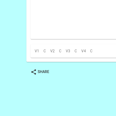
V1
C
V2
C
V3
C
V4
C
share
SHARE