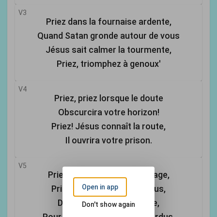
V3
Priez dans la fournaise ardente,
Quand Satan gronde autour de vous
Jésus sait calmer la tourmente,
Priez, triomphez à genoux'
V4
Priez, priez lorsque le doute
Obscurcira votre horizon!
Priez! Jésus connaît la route,
Il ouvrira votre prison.
V5
Priez, pour rendre témoignage,
Open in app
Priez! Pour confesser Jésus,
Dieu bénira votre langage,
Don't show again
Pour sauver les pécheurs perdus.