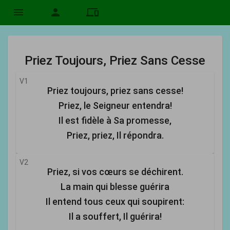
menu
person
devices
Priez Toujours, Priez Sans Cesse
V1
Priez toujours, priez sans cesse!
Priez, le Seigneur entendra!
Il est fidèle à Sa promesse,
Priez, priez, Il répondra.
V2
Priez, si vos cœurs se déchirent.
La main qui blesse guérira
Il entend tous ceux qui soupirent:
Il a souffert, Il guérira!